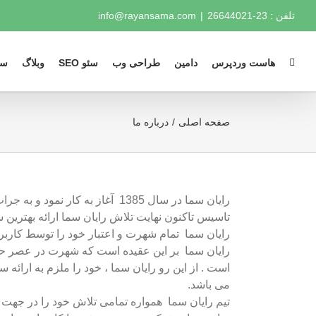
Ski
تلفن : 23-26644021
|
info@rayansama.com
t
conten
هاست وردپرس
دامین
طراحی وب
سئو SEO
وبلاگ
سو
صفحه اصلی
درباره ما
رایان سما در سال 1385 آغاز به
تاسیس تاکنون نهایت تلاش رایان سما ارائه بهترین 
رایان سما تمام شهرت و اعتبار خود را توسط کارب
رایان سما بر این عقیده است که شهرت در عصر حا
است . از این رو رایان سما ، خود را ملزم به ارائه 
می باشد.
تیم رایان سما همواره تمامی تلاش خود را در جهت 