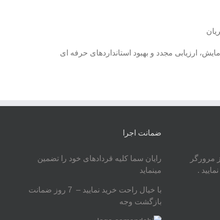
یان
یش، ارزیابی مجدد و بهبود استانداردهای حرفه ای
ضمانت اجرا
ز مرورگر
رایان سما کلیه قردادهای خود را تضمین
مایید .
مینماید
با خیال راحت خرید نمایید – 7 روز ضمانت
بازگشت وجه