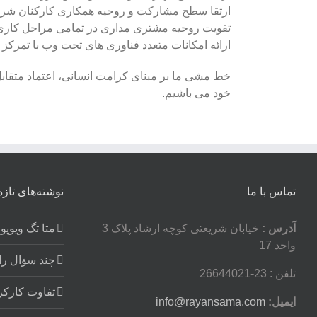
ارتقا سطح مشارکت و روحیه همکاری کارکنان ش
تقویت روحیه مشتری مداری در تمامی مراحل کاری
ارائه امکانات متعدد فناوری های تحت وب با تمر
خط مشی ما بر مبنای کرامت انسانی، اعتماد متقابل
خود می باشیم.
تماس با ما
نوشته‌های تازه
آدرس :
خیابان شریعتی کوچه ارشاد پلاک 3
متا تگ ویوپورت ort
واحد 17
چند سؤال را
تلفن : 23-26644021
تفاوت کارکر
ایمیل:
info@rayansama.com