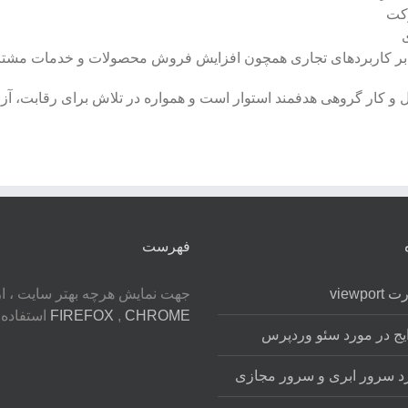
رکت
کز بر کاربردهای تجاری همچون افزایش فروش محصولات و خدمات مشتر
 و كار گروهی هدفمند استوار است و همواره در تلاش برای رقابت، آزما
فهرست
viewp
جهت نمایش هرچه بهتر سایت ، ا
CHROME
,
FIREFOX
استفاده ن
یج در مورد سئو وردپرس
د سرور ابری و سرور مجازی