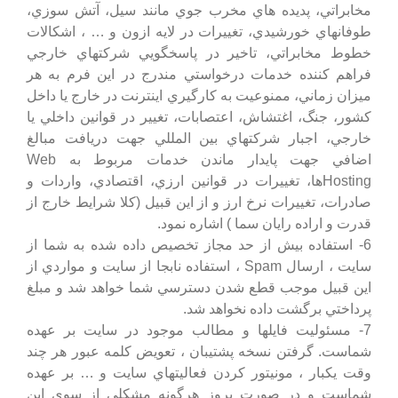
مخابراتي، پديده هاي مخرب جوي مانند سيل، آتش سوزي،
طوفانهاي خورشيدي، تغييرات در لايه ازون و … ، اشكالات
خطوط مخابراتي، تاخير در پاسخگويي شركتهاي خارجي
فراهم كننده خدمات درخواستي مندرج در اين فرم به هر
ميزان زماني، ممنوعيت به كارگيري اينترنت در خارج يا داخل
كشور، جنگ، اغتشاش، اعتصابات، تغيير در قوانين داخلي يا
خارجي، اجبار شركتهاي بين المللي جهت دريافت مبالغ
اضافي جهت پايدار ماندن خدمات مربوط به Web
Hostingها، تغييرات در قوانين ارزي، اقتصادي، واردات و
صادرات، تغييرات نرخ ارز و از اين قبيل (كلا شرايط خارج از
قدرت و اراده
رایان سما
) اشاره نمود.
6- استفاده بيش از حد مجاز تخصيص داده شده به شما از
سايت ، ارسال Spam ، استفاده نابجا از سايت و مواردي از
اين قبيل موجب قطع شدن دسترسي شما خواهد شد و مبلغ
پرداختي برگشت داده نخواهد شد.
7- مسئوليت فايلها و مطالب موجود در سايت بر عهده
شماست. گرفتن نسخه پشتيبان ، تعويض كلمه عبور هر چند
وقت يكبار ، مونيتور كردن فعاليتهاي سايت و … بر عهده
شماست و در صورت بروز هرگونه مشكلي از سوي اين