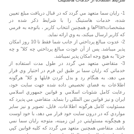
1- رایان سما متعهد مي گردد كه در قبال دريافت مبلغ تعيين
شده، خدمات هاستينگ را با شرايط ذكر شده در
مشخصاتPlanها و همچنين انتخاب كاربر ، باتوجه به فرمي
كه كاربر ارسال ميكند، به وي ارائه نمايد.
2- عدوت مبالغ پرداختي از جانب شما فقط تا 10 روز امكان
پذير ميباشد. پس از آن عودت مبالغ پرداختي چه كلا” و چه
جزئا” به هيچ وجه امكان پذير نميباشد.
3- متقاضي متعهد مي گردد در طول مدت استفاده از
خدماتي كه رایان سما بر طبق اين فرم در اختيار وي قرار
مي دهد، به هنگام رد و بدل كردن فايلها و كلا” هرگونه
اطلاعات به فضاي تخصيص داده شده جهت سايت خود،
رعايت كامل شئونات اسلامي و قوانين جمهوري اسلامي
ايران و نيز قوانين بين المللي را بنمايد. متقاضي مي پذيرد كه
مسئوليت كامل هرگونه اطلاعات، فايل، تصوير و نيز ساير
مواردي كه در درون سايت خود قرار مي دهد، با خود اوست
و هيچگونه مسئوليتي در اين زمينه، متوجه رایان سما نمي
باشد. متقاضي همچنين متعهد مي گردد كه كليه قوانين كپي