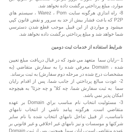
موارد، مبلغ پرداختي برگشت داده نخواهد شد.
8- راه اندازي هرگونه سايت Warez ، Porn ، سيستم هاي
P2P كه باعث فشار بيش از حد به سرور و نقض قانون كپي
ميشود و مواردي از اين قبيل موجب قطع شدن دسترسي
شما خواهد شد و مبلغ پرداختي برگشت داده نخواهد شد.
شرايط استفاده از خدمات ثبت دومين
1 –
رایان سما
متعهد مي شود كه در قبال دريافت مبلغ تعيين
شده ، Domain معرفي شده را به سفارش متقاضي (به
مشخصات درج شده در مرحله دوم سفارش) به ثبت برساند.
2- عودت مبالغ پرداختي از جانب شما، پس از اقدام
رایان
سما
به ثبت سفارش شما، چه كلا” و چه جزئا” به هيچوجه
امكان پذير نمي باشد.
3- مسئوليت انتخاب نام مناسب براي Domain بر عهده
متقاضي است. هرگونه پيامد ناشي از انتخاب نامهاي
نامناسب، از قبيل تداخل نامهاي انتخاب شده با نام ساير
شركتها و موسسات و نيز نامهاي غير اخلاقي و غير قانوني بر
عهده متقاضي است.
رایان سما
همچنين پس از ثبت Domain