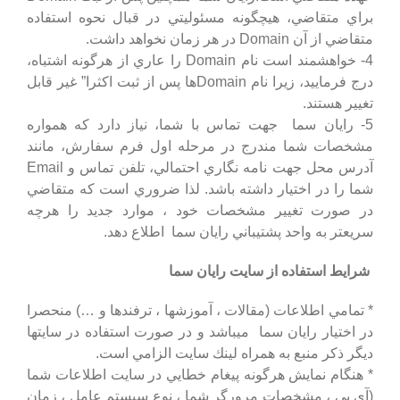
براي متقاضي، هيچگونه مسئوليتي در قبال نحوه استفاده
متقاضي از آن Domain در هر زمان نخواهد داشت.
4- خواهشمند است نام Domain را عاري از هرگونه اشتباه،
درج فرماييد، زيرا نام Domainها پس از ثبت اكثرا” غير قابل
تغيير هستند.
5-
رایان سما
جهت تماس با شما، نياز دارد كه همواره
مشخصات شما مندرج در مرحله اول فرم سفارش، مانند
آدرس محل جهت نامه نگاري احتمالي، تلفن تماس و Email
شما را در اختيار داشته باشد. لذا ضروري است كه متقاضي
در صورت تغيير مشخصات خود ، موارد جديد را هرچه
سريعتر به واحد پشتيباني
رایان سما
اطلاع دهد.
شرايط استفاده از سايت
رایان سما
* تمامي اطلاعات (مقالات ، آموزشها ، ترفندها و …) منحصرا
در اختيار
رایان سما
ميباشد و در صورت استفاده در سايتها
ديگر ذكر منبع به همراه لينك سايت الزامي است.
* هنگام نمايش هرگونه پيغام خطايي در سايت اطلاعات شما
(آي پي ، مشخصات مرورگر شما ، نوع سيستم عامل ، زمان