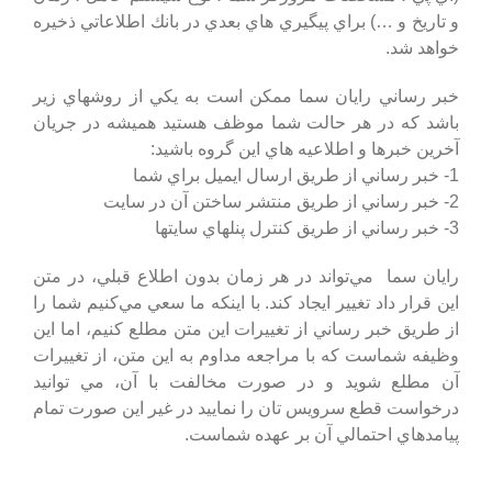
و تاريخ و …) براي پيگيري هاي بعدي در بانك اطلاعاتي ذخيره
خواهد شد.
خبر رساني
رایان سما
ممكن است به يكي از روشهاي زير
باشد كه در هر حالت شما موظف هستيد هميشه در جريان
آخرين خبرها و اطلاعيه هاي اين گروه باشيد:
1- خبر رساني از طريق ارسال ايميل براي شما
2- خبر رساني از طريق منتشر ساختن آن در سايت
3- خبر رساني از طريق كنترل پنلهاي سايتها
رایان سما
مي‌تواند در هر زمان بدون اطلاع قبلي، در متن
اين قرار داد تغيير ايجاد کند. با اينکه ما سعي مي‌کنيم شما را
از طريق خبر رساني از تغييرات اين متن مطلع کنيم، اما اين
وظيفه شماست که با مراجعه مداوم به اين متن، از تغييرات
آن مطلع شويد و در صورت مخالفت با آن، مي توانيد
درخواست قطع سرويس تان را نماييد در غير اين صورت تمام
پيامدهاي احتمالي آن بر عهده شماست.