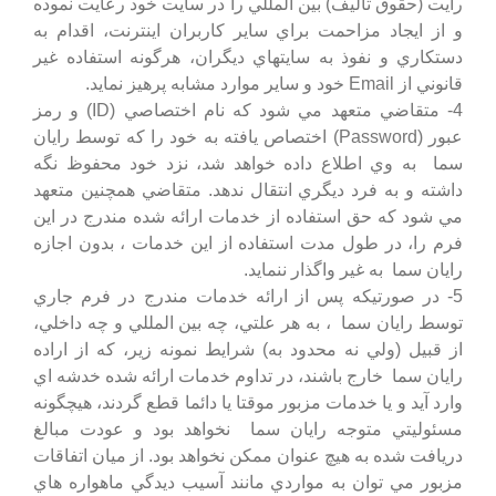
رايت (حقوق تاليف) بين المللي را در سايت خود رعايت نموده
و از ايجاد مزاحمت براي ساير كاربران اينترنت، اقدام به
دستكاري و نفوذ به سايتهاي ديگران، هرگونه استفاده غير
قانوني از Email خود و ساير موارد مشابه پرهيز نمايد.
4- متقاضي متعهد مي شود كه نام اختصاصي (ID) و رمز
عبور (Password) اختصاص يافته به خود را كه توسط رایان
سما به وي اطلاع داده خواهد شد، نزد خود محفوظ نگه
داشته و به فرد ديگري انتقال ندهد. متقاضي همچنين متعهد
مي شود كه حق استفاده از خدمات ارائه شده مندرج در اين
فرم را، در طول مدت استفاده از اين خدمات ، بدون اجازه
رایان سما
به غير واگذار ننمايد.
5- در صورتيكه پس از ارائه خدمات مندرج در فرم جاري
توسط
رایان سما
، به هر علتي، چه بين المللي و چه داخلي،
از قبيل (ولي نه محدود به) شرايط نمونه زير، كه از اراده
رایان سما
خارج باشند، در تداوم خدمات ارائه شده خدشه اي
وارد آيد و يا خدمات مزبور موقتا يا دائما قطع گردند، هيچگونه
مسئوليتي متوجه
رایان سما
نخواهد بود و عودت مبالغ
دريافت شده به هيچ عنوان ممكن نخواهد بود. از ميان اتفاقات
مزبور مي توان به مواردي مانند آسيب ديدگي ماهواره هاي