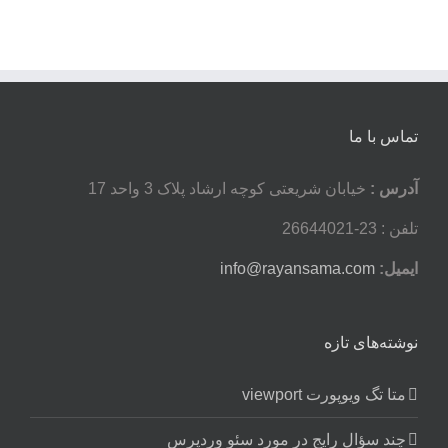
تماس با ما
آدرس :
خیابان شریعتی کوچه ارشاد پلاک 3 واحد 17
تلفن : 23-26644021
ایمیل:
info@rayansama.com
نوشته‌های تازه
متا تگ ویوپورت viewport
چند سؤال رایج در مورد سئو وردپرس