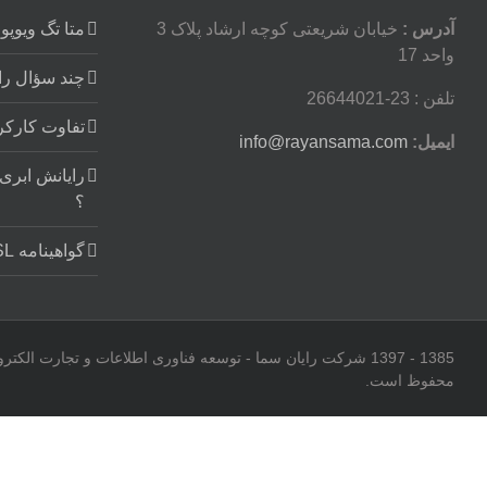
آدرس :
خیابان شریعتی کوچه ارشاد پلاک 3
متا تگ ویوپورت ort
واحد 17
چند سؤال را
تلفن : 23-26644021
تفاوت کارکر
ایمیل:
info@rayansama.com
؟
گواهینامه SSL (اس اس ال) برای نماد
1385 - 1397 شرکت رایان سما - توسعه فناوری اطلاعات و تجارت 
محفوظ است.