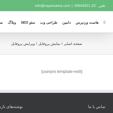
Ski
تلفن : 23-26644021
|
info@rayansama.com
t
conten
هاست وردپرس
دامین
طراحی وب
سئو SEO
وبلاگ
سو
صفحه اصلی
نمایش پروفایل
ویرایش پروفایل
[userpro template=edit]
تماس با ما
نوشته‌های تازه