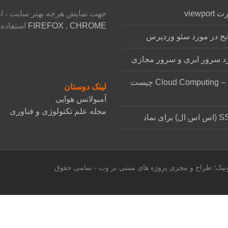
viewp
جهت نمایش هرچه بهتر سایت ، ا
CHROME
,
FIREFOX
استفاده ن
یج در مورد سئو وردپرس
د سرور ابری و سرور مجازی
رایانش ابری – Cloud Computing چیست
لینک دوستان
آمبولانس هوایی
مجله علم تکنولوژی و فناوری
الکترونیک؛ طراح و مجری پروژه های مبتنی بر وب - تمامی حقوق