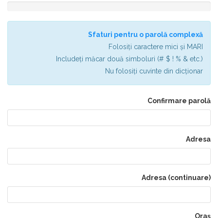
������
����
���
Sfaturi pentru o parolă complexă
����:
0%
Folosiți caractere mici și MARI
Includeți măcar două simboluri (# $ ! % & etc.)
Nu folosiți cuvinte din dicționar
Confirmare parolă
Adresa
Adresa (continuare)
Oraș