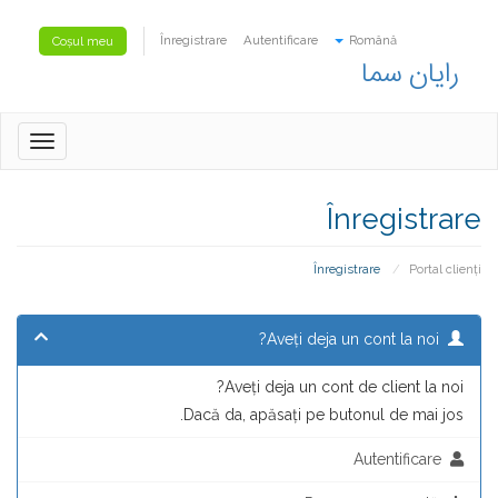
Înregistrare
Autentificare
Română
Coșul meu
رایان سما
oggle
gation
Înregistrare
Înregistrare
Portal clienți
Aveți deja un cont la noi?
Aveți deja un cont de client la noi?
Dacă da, apăsați pe butonul de mai jos.
Autentificare