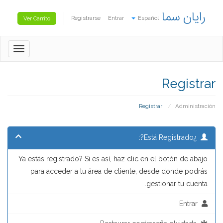
رایان سما
Registrarse
Entrar
Español
Ver Carrito
oggle
gation
Registrar
Registrar
Administración
¿Está Registrado?:
Ya estás registrado? Si es así, haz clic en el botón de abajo
para acceder a tu área de cliente, desde donde podrás
gestionar tu cuenta.
Entrar