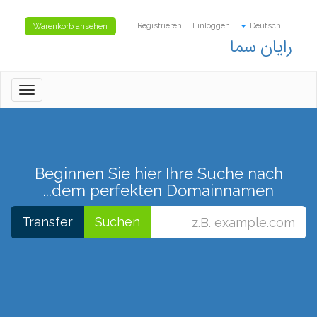
Registrieren
Einloggen
Deutsch
Warenkorb ansehen
رایان سما
oggle
gation
Beginnen Sie hier Ihre Suche nach
dem perfekten Domainnamen...