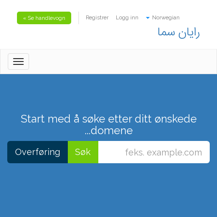
Registrer
Logg inn
Norwegian
Se handlevogn »
رایان سما
oggle
gation
Start med å søke etter ditt ønskede
domene...